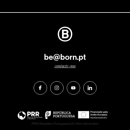
be@born.pt
contacte-nos
PRR
|
República Portuguesa
|
EU Next Generation