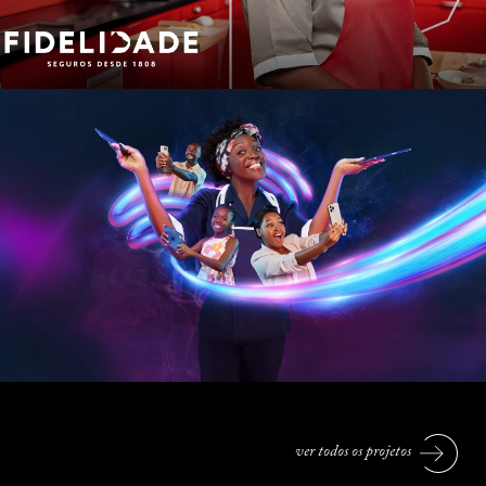
Publicidade.
Banca & Serviços Profissionais.
Zap Fibra: Janet
Publicidade.
Filme & Motion.
Telecom.
ver todos os projetos